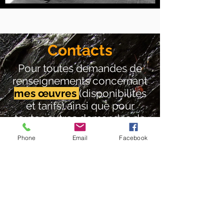
Contacts
Pour toutes demandes de
renseignements concernant
mes œuvres
(disponibilités
et tarifs) ainsi que pour
toutes autres demandes de
renseignement, je vous invite
Phone
Email
Facebook
à
prendre contact
via le
formulaire de contact ou
directement sur Instagram.