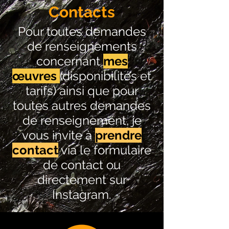
LES PROCHAINES DATES
Contacts
D'EXPOSITIONS
Pour toutes demandes
Agenda
de renseignements
concernant
mes
œuvres
(disponibilités et
tarifs) ainsi que pour
toutes autres demandes
de renseignement, je
vous invite à
prendre
contact
via le formulaire
de contact ou
directement sur
Instagram.