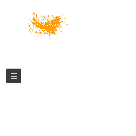
ARTISTE PEINTRE - FRANCE
Site officiel de l'artiste
Bienvenue sur notre site ! Nous
sommes ravis de vous accueillir et de
partager notre art avec vous.
Explorez nos contenus et n'hésitez
pas à nous contacter pour toute
question. Bonne visite !